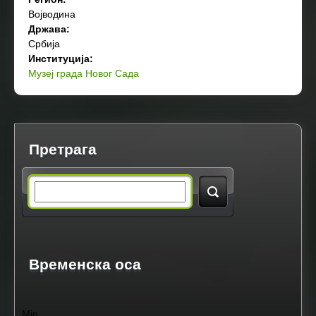
Војводина
Држава:
Србија
Институција:
Музеј града Новог Сада
Претрага
S
e
a
Временска оса
r
Min