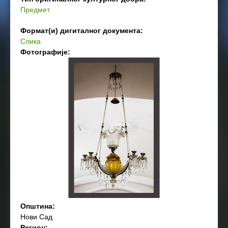
Предмет
Формат(и) дигиталног документа:
Слика
Фотографије:
Општина:
Нови Сад
Регион: