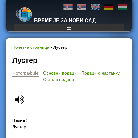
Jump to navigation
ВРЕМЕ ЈЕ ЗА НОВИ САД
☰
Почетна страница
›
Лустер
Y
Лустер
o
Фотографије
Основни подаци
Подаци о настанку
Остали подаци
u
a
r
Назив:
e
Лустер
h