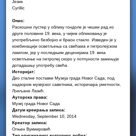
Језик
Cyrillic
e
Опис:
r
Раскошни лустер у облику гондоле је чешки рад из
друге половине 19. века, у чијем обликовању је
e
употребљено безбојно и браон стакло. Изведен је у
комбинацији осветљења са свећама и петролејском
лампом, јер у последњим деценијама 19. века
осветљење на петролеј скоро у потпуности замењује
дотадашњу употребу свећа.
Историјат:
Део сталне поставке Музеја града Новог Сада, под
надзором музејског саветника, историчара уметности,
Љиљане Лазић.
Ауторска права:
Музеј града Новог Сада
Датум креирања записа:
Wednesday, September 10, 2014
Креатор записа:
Огњен Вукмировић
Тип оригиналног културног добра: