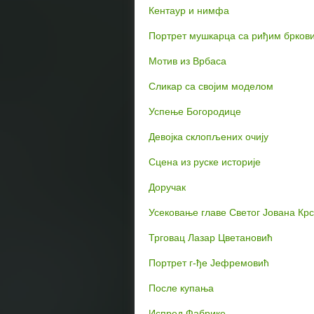
Кентаур и нимфа
Портрет мушкарца са риђим брков
Мотив из Врбаса
Сликар са својим моделом
Успење Богородице
Девојка склопљених очију
Сцена из руске историје
Доручак
Усековање главе Светог Јована Кр
Трговац Лазар Цветановић
Портрет г-ђе Јефремовић
После купања
Испред Фабрике