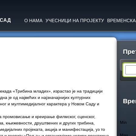
Jump to navigation
 САД
О НАМА
УЧЕСНИЦИ НА ПРОЈЕКТУ
ВРЕМЕНСКА
Пре
S
e
екада «Трибина младих», израстао је на традицији
дна је од највећих и најзначајнијих културних
a
Вре
ног и мултимедијалног карактера у Новом Саду и
r
 промовисање и креирање филмског, сценског,
Min
ва, књижевности, друштвених и других трибина,
c
дијалних пројеката, акција и манифестација, уз то
Max
ст и теорију »Поља« и организујемо четири престижна