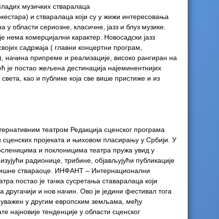
младих музичких стваралаца
кестара) и стваралаца који су у жижи интересовања
 у области сериозне, класичне, јазз и блуз музике.
је нема комерцијални карактер. Новосадски јазз
војих садржаја ( главни концертни програм,
), начина припреме и реализације, високо рангиран на
ећ је постао жељена дестинација најеминентнијих
света, као и публике која све више пристиже и из
тернативним театром Редакција сценског програма
 сценских пројеката и њиховом пласирању у Србији. У
осленицима и поклоницима театра пружа увид у
зујући радионице, трибине, објављујући публикације
ришне ствараоце. ИНФАНТ – Интернационални
атра постао је тачка сусретања ставаралаца који
другачији и нов начин. Ово је једини фестивал тога
а уважен у другим европским земљама, међу
те најновије тенденције у области сценског