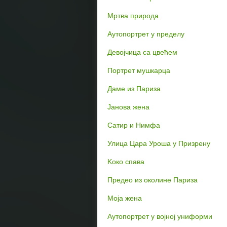
Mртва природа
Аутопортрет у пределу
Девојчица са цвећем
Портрет мушкарца
Даме из Париза
Јанова жена
Сатир и Нимфа
Улица Цара Уроша у Призрену
Koко спава
Предео из околине Париза
Moja жена
Аутопортрет у војној униформи