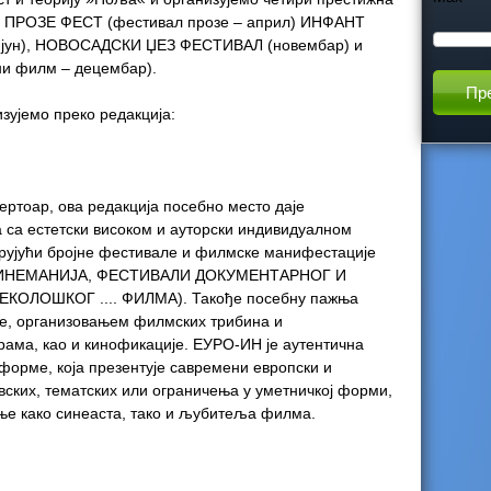
– ПРОЗЕ ФЕСТ (фестивал прозе – април) ИНФАНТ
h
 – јун), НОВОСАДСКИ ЏЕЗ ФЕСТИВАЛ (новембар) и
ни филм – децембар).
t
зујемо преко редакција:
h
i
ертоар, ова редакција посебно место даје
 са естетски високом и ауторски индивидуалном
s
рујући бројне фестивале и филмске манифестације
СИНЕМАНИЈА, ФЕСТИВАЛИ ДОКУМЕНТАРНОГ И
s
КОЛОШКОГ .... ФИЛМА). Такође посебну пажња
е, организовањем филмских трибина и
ама, као и кинофикације. ЕУРО-ИН је аутентична
i
орме, која презентује савремени европски и
вских, тематских или ограничења у уметничкој форми,
t
ање како синеаста, тако и љубитеља филма.
e