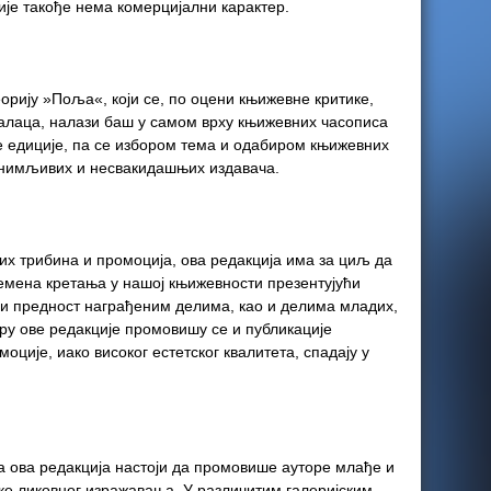
је такође нема комерцијални карактер.
орију »Поља«, који се, по оцени књижевне критике,
алаца, налази баш у самом врху књижевних часописа
ве едиције, па се избором тема и одабиром књижевних
занимљивих и несвакидашњих издавача.
х трибина и промоција, ова редакција има за циљ да
емена кретања у нашој књижевности презентујући
ћи предност награђеним делима, као и делима младих,
ру ове редакције промовишу се и публикације
оције, иако високог естетског квалитета, спадају у
 ова редакција настоји да промовише ауторе млађе и
ке ликовног изражавања. У различитим галеријским