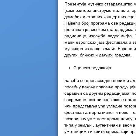
Презентује музичко стваралаштво 
(композитора,инструменталиста, ор
домаћих и страних концертних сцена
Највећи број програма ове редакци
фестивал је високим стандардима с
радионице, изложбе, видео инфо...
мапи европских јазз фестивала и в
музичара из наше земље, Европе и 
других, ближих и даљих, градова.
Сценска редакција
Бавећи се превасходно новим и ал
посебну пажњу поклања продукцији
сарадњи са другим редакцијама, п
савремене позоришне токове органи
или представљајући угледне позо
фестивал алтернативног и новог те
позоришну уметност промишљају на 
типа у земљи , аутентичан и веом
уметницима и критичарима који пра