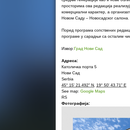
просторима ова редакција реализуј
комерциални карактер, а организат
Новом Саду – Новосадског салона.
Поред програма сопствених редакц
програме у сарадњи са осталим чин
Извор:
Град Нови Сад
Адреса:
Католичка порта 5
Нови Сад
Serbia
45° 15' 21.492" N
,
19° 50' 43.71" E
See map:
Google Maps
RS
Фотографијa: