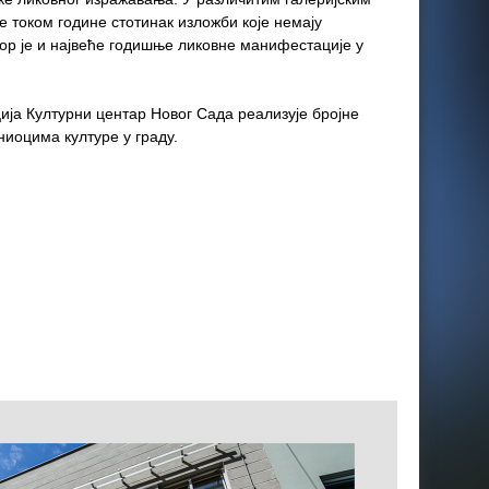
е током године стотинак изложби које немају
ор је и највеће годишње ликовне манифестације у
ија Културни центар Новог Сада реализује бројне
иоцима културе у граду.