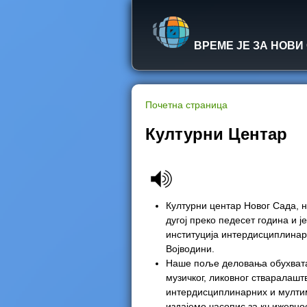
ВРЕМЕ ЈЕ ЗА НОВИ
Почетна страница
Y
Културни Центар
o
u
Културни центар Новог Сада, н
a
дугој преко педесет година и је
институција интердисциплинар
r
Војводини.
Наше поље деловања обухвата
e
музичког, ликовног стваралашт
интердисциплинарних и мултиме
h
издајемо часопис за књижевно