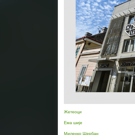
Жетеоци
Ема шије
Миленко Шербан