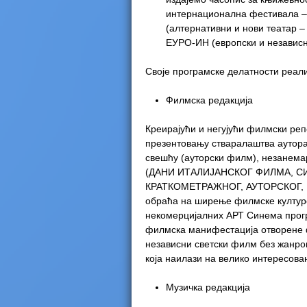
интернационална фестивала 
e
(алтернативни и нови театар
ЕУРО-ИН (европски и независ
r
Своје програмске делатности реали
e
Филмска редакција
Креирајући и негујући филмски реп
презентовању стваралаштва аутора
свешћу (ауторски филм), незанема
(ДАНИ ИТАЛИЈАНСКОГ ФИЛМА, 
КРАТКОМЕТРАЖНОГ, АУТОРСКОГ, Е
обраћа на ширење филмске култур
некомерцијалних АРТ Синема прогр
филмска манифестација отворене ф
независни светски филм без жанро
која наилази на велико интересов
Музичка редакција