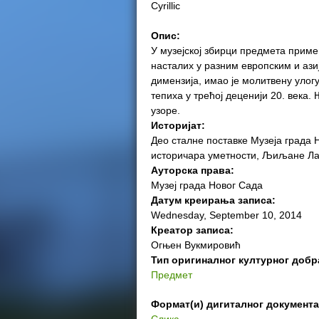
Cyrillic
e
Опис:
r
У музејској збирци предмета приме
насталих у разним европским и ази
e
димензија, имао је молитвену улогу.
тепиха у трећој деценији 20. века
узоре.
Историјат:
Део сталне поставке Музеја града 
историчара уметности, Љиљане Ла
Ауторска права:
Музеј града Новог Сада
Датум креирања записа:
Wednesday, September 10, 2014
Креатор записа:
Огњен Вукмировић
Тип оригиналног културног добр
Предмет
Формат(и) дигиталног документ