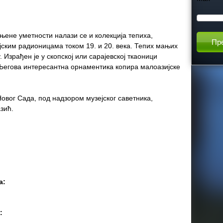
h
њене уметности налази се и колекција тепиха,
t
јским радионицама током 19. и 20. века. Тепих мањих
 Израђен је у скопској или сарајевској ткаоници
h
. Његова интересантна орнаментика копира малоазијске
i
Новог Сада, под надзором музејског саветника,
зић.
s
s
i
а:
t
e
а: