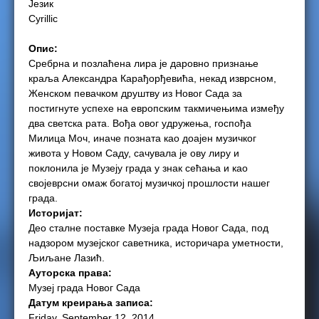
Језик
Cyrillic
e
Опис:
r
Сребрна и позлаћена лира је даровно признање
краља Александра Карађорђевића, некад изврсном,
e
Женском певачком друштву из Новог Сада за
постигнуте успехе на европским такмичењима између
два светска рата. Вођа овог удружења, госпођа
Милица Моч, иначе позната као доајен музичког
живота у Новом Саду, сачувала је ову лиру и
поклонила је Музеју града у знак сећања и као
својеврсни омаж богатој музичкој прошлости нашег
града.
Историјат:
Део сталне поставке Музеја града Новог Сада, под
надзором музејског саветника, историчара уметности,
Љиљане Лазић.
Ауторска права:
Музеј града Новог Сада
Датум креирања записа:
Friday, September 12, 2014