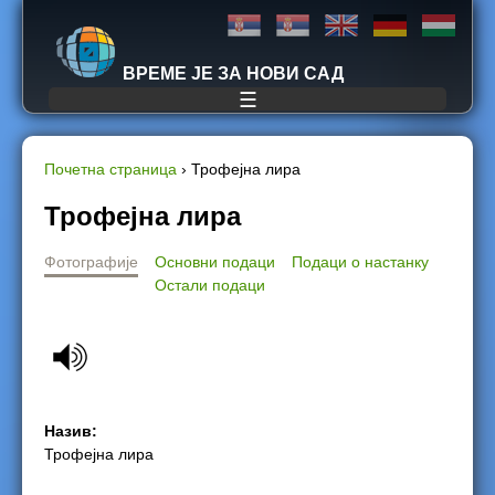
Jump to navigation
ВРЕМЕ ЈЕ ЗА НОВИ САД
☰
Почетна страница
›
Трофејна лира
Y
Трофејна лира
o
Фотографије
Основни подаци
Подаци о настанку
Остали подаци
u
a
r
Назив:
e
Трофејна лира
h