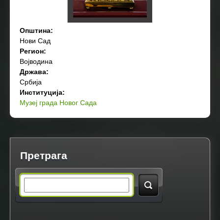
Општина:
Нови Сад
Регион:
Војводина
Држава:
Србија
Институција:
Музеј града Новог Сада
Претрага
S
e