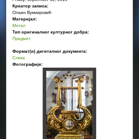
Креатор записа:
Огњен Вукмировић
Материјал:
Метал
Тип оригиналног културног добра:
Предмет
Формат(и) дигиталног документа:
Слика
Фотографије: