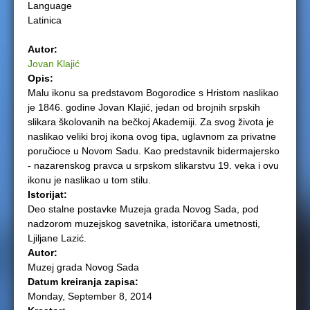
Language
e
Latinica
r
Autor:
Jovan Klajić
e
Opis:
Malu ikonu sa predstavom Bogorodice s Hristom naslikao
je 1846. godine Jovan Klajić, jedan od brojnih srpskih
slikara školovanih na bečkoj Akademiji. Za svog života je
naslikao veliki broj ikona ovog tipa, uglavnom za privatne
poručioce u Novom Sadu. Kao predstavnik bidermajersko
- nazarenskog pravca u srpskom slikarstvu 19. veka i ovu
ikonu je naslikao u tom stilu.
Istorijat:
Deo stalne postavke Muzeja grada Novog Sada, pod
nadzorom muzejskog savetnika, istoričara umetnosti,
Ljiljane Lazić.
Autor:
Muzej grada Novog Sada
Datum kreiranja zapisa:
Monday, September 8, 2014