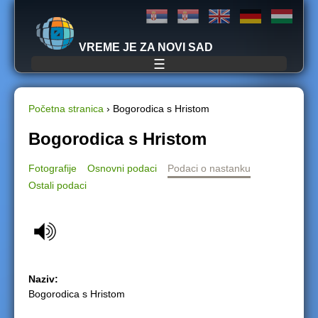
Jump to navigation
VREME JE ZA NOVI SAD
☰
Početna stranica
›
Bogorodica s Hristom
Y
Bogorodica s Hristom
o
Fotografije
Osnovni podaci
Podaci o nastanku
Ostali podaci
u
a
r
e
Naziv:
Bogorodica s Hristom
h