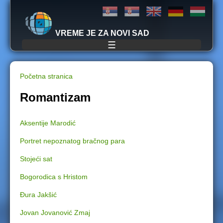
Jump to navigation
VREME JE ZA NOVI SAD
☰
Početna stranica
Y
Romantizam
o
Aksentije Marodić
u
Portret nepoznatog bračnog para
a
Stojeći sat
r
Bogorodica s Hristom
e
Đura Jakšić
Jovan Jovanović Zmaj
h