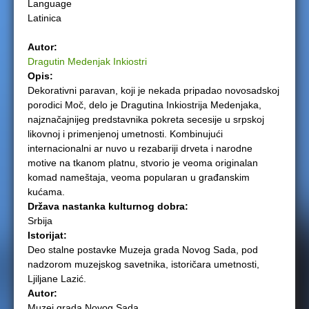
Language
Latinica
e
Autor:
r
Dragutin Medenjak Inkiostri
Opis:
e
Dekorativni paravan, koji je nekada pripadao novosadskoj
porodici Moč, delo je Dragutina Inkiostrija Medenjaka,
najznačajnijeg predstavnika pokreta secesije u srpskoj
likovnoj i primenjenoj umetnosti. Kombinujući
internacionalni ar nuvo u rezabariji drveta i narodne
motive na tkanom platnu, stvorio je veoma originalan
komad nameštaja, veoma popularan u građanskim
kućama.
Država nastanka kulturnog dobra:
Srbija
Istorijat:
Deo stalne postavke Muzeja grada Novog Sada, pod
nadzorom muzejskog savetnika, istoričara umetnosti,
Ljiljane Lazić.
Autor:
Muzej grada Novog Sada