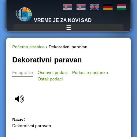
Jump to navigation
VREME JE ZA NOVI SAD
☰
Početna stranica
›
Dekorativni paravan
Y
Dekorativni paravan
o
Fotografije
Osnovni podaci
Podaci o nastanku
Ostali podaci
u
a
r
Naziv:
e
Dekorativni paravan
h