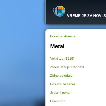
VREME JE ZA NOVI 
Početna stranica
Y
Metal
o
Veliki top (1518)
u
Zvona Marije Trandafil
a
Zidno ogledalo
r
Posuda za šećer
e
Srebrni pehar
Gramofon
h