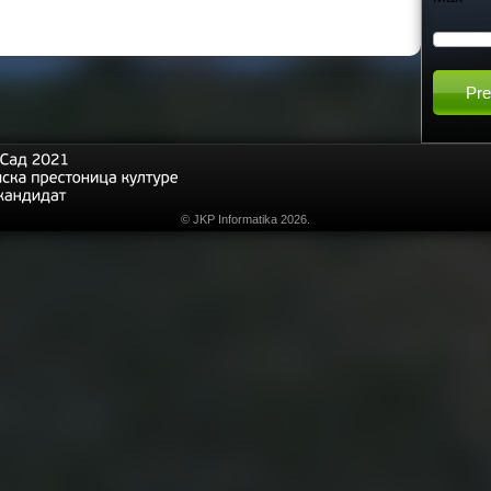
h
t
h
i
© JKP Informatika 2026.
s
s
i
t
e