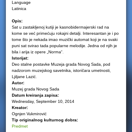
Language
e
Latinica
r
Opis:
Sat u zastakljenoj kutiji je kasnobidermajerski rad na
e
kome se već primećuju rokajni detalji. Interesantan je i po
tome što je nekada imao muzički automat koji je na svaki
puni sat svirao tada popularne melodije. Jedna od njih je
bila i arija iz opere „Norma“.
Istorijat:
Deo stalne postavke Muzeja grada Novog Sada, pod
nadzorom muzejskog savetnika, istoričara umetnosti,
Ljiljane Lazić.
Autor:
Muzej grada Novog Sada
Datum kreiranja zapisa:
Wednesday, September 10, 2014
Kreator:
Ognjen Vukmirović
Tip originalnog kulturnog dobra:
Predmet