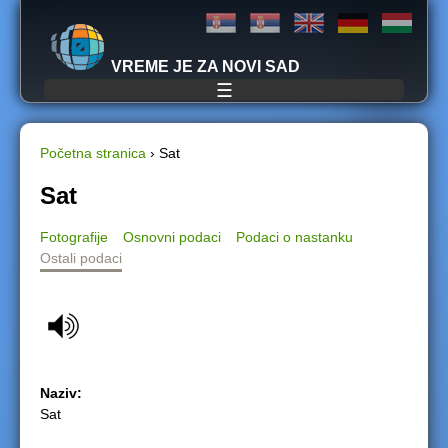
Jump to navigation
VREME JE ZA NOVI SAD
☰
Početna stranica
›
Sat
Y
Sat
o
Fotografije
Osnovni podaci
Podaci o nastanku
Ostali podaci
u
a
r
e
Naziv:
Sat
h