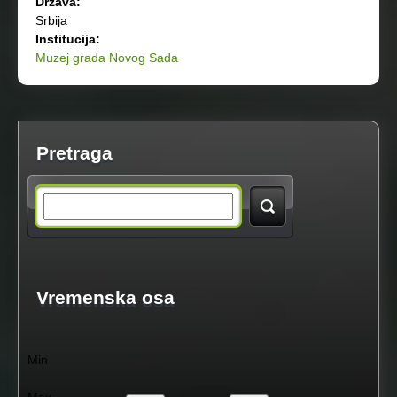
Država:
Srbija
Institucija:
Muzej grada Novog Sada
Pretraga
S
e
a
Vremenska osa
r
Min
c