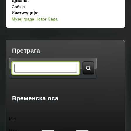
Држава:
Србија
Институција:
Музеј града Новог Сада
Претрага
S
e
a
Временска оса
r
Min
c