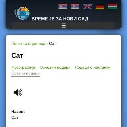
Jump to navigation
ВРЕМЕ ЈЕ ЗА НОВИ САД
☰
Почетна страница
›
Сат
Y
Сат
o
Фотографије
Основни подаци
Подаци о настанку
Остали подаци
u
a
r
e
Назив:
Сат
h