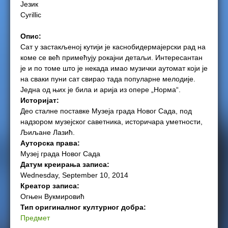
Језик
e
Cyrillic
r
Опис:
Сат у застакљеној кутији је каснобидермајерски рад на
e
коме се већ примећују рокајни детаљи. Интересантан
је и по томе што је некада имао музички аутомат који је
на сваки пуни сат свирао тада популарне мелодије.
Једна од њих је била и арија из опере „Норма“.
Историјат:
Део сталне поставке Музеја града Новог Сада, под
надзором музејског саветника, историчара уметности,
Љиљане Лазић.
Ауторска права:
Музеј града Новог Сада
Датум креирања записа:
Wednesday, September 10, 2014
Креатор записа:
Огњен Вукмировић
Тип оригиналног културног добра:
Предмет