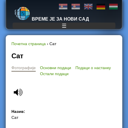
Jump to navigation
ВРЕМЕ ЈЕ ЗА НОВИ САД
☰
Почетна страница
›
Сат
Y
Сат
o
Фотографије
Основни подаци
Подаци о настанку
Остали подаци
u
a
r
Назив:
e
Сат
h