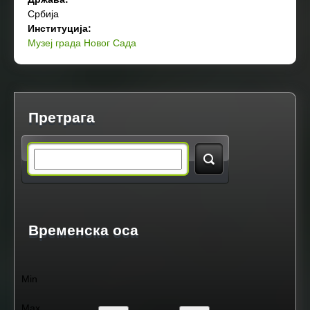
Србија
Институција:
Музеј града Новог Сада
Претрага
S
e
a
Временска оса
r
Min
c
Max