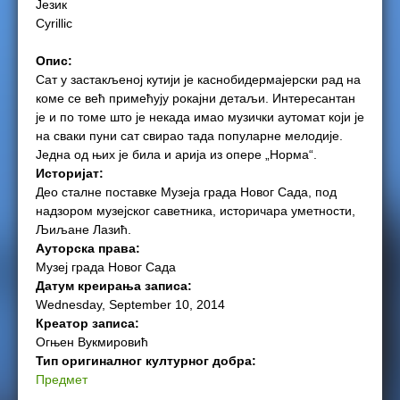
Језик
Cyrillic
e
Опис:
r
Сат у застакљеној кутији је каснобидермајерски рад на
коме се већ примећују рокајни детаљи. Интересантан
e
је и по томе што је некада имао музички аутомат који је
на сваки пуни сат свирао тада популарне мелодије.
Једна од њих је била и арија из опере „Норма“.
Историјат:
Део сталне поставке Музеја града Новог Сада, под
надзором музејског саветника, историчара уметности,
Љиљане Лазић.
Ауторска права:
Музеј града Новог Сада
Датум креирања записа:
Wednesday, September 10, 2014
Креатор записа:
Огњен Вукмировић
Тип оригиналног културног добра:
Предмет