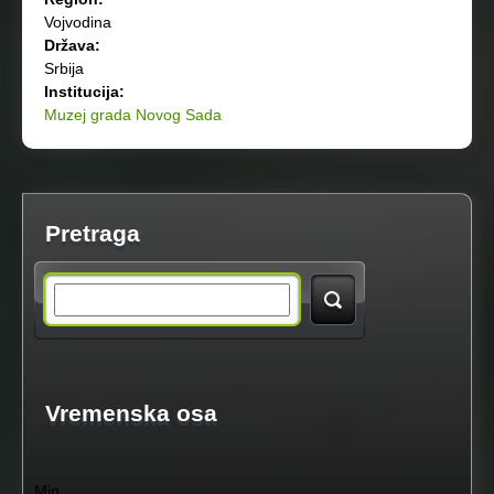
Vojvodina
Država:
Srbija
Institucija:
Muzej grada Novog Sada
Pretraga
S
e
a
Vremenska osa
r
Min