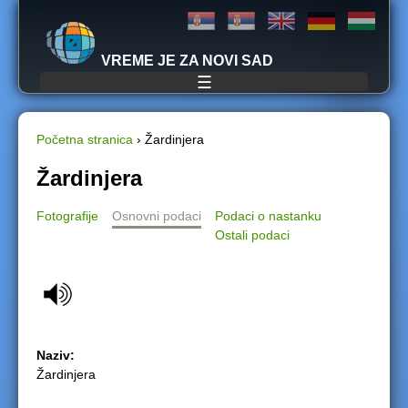
Jump to navigation
VREME JE ZA NOVI SAD
☰
Početna stranica
›
Žardinjera
Y
Žardinjera
o
Fotografije
Osnovni podaci
Podaci o nastanku
Ostali podaci
u
a
r
Naziv:
e
Žardinjera
h