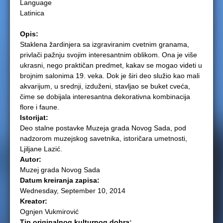
Language
Latinica
e
Opis:
r
Staklena žardinjera sa izgraviranim cvetnim granama,
privlači pažnju svojim interesantnim oblikom. Ona je više
e
ukrasni, nego praktičan predmet, kakav se mogao videti u
brojnim salonima 19. veka. Dok je širi deo služio kao mali
akvarijum, u srednji, izduženi, stavljao se buket cveća,
čime se dobijala interesantna dekorativna kombinacija
flore i faune.
Istorijat:
Deo stalne postavke Muzeja grada Novog Sada, pod
nadzorom muzejskog savetnika, istoričara umetnosti,
Ljiljane Lazić.
Autor:
Muzej grada Novog Sada
Datum kreiranja zapisa:
Wednesday, September 10, 2014
Kreator:
Ognjen Vukmirović
Tip originalnog kulturnog dobra: