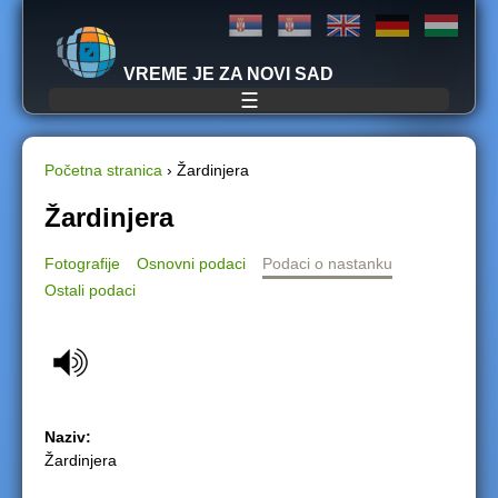
Jump to navigation
VREME JE ZA NOVI SAD
☰
Početna stranica
›
Žardinjera
Y
Žardinjera
o
Fotografije
Osnovni podaci
Podaci o nastanku
Ostali podaci
u
a
r
e
Naziv:
Žardinjera
h