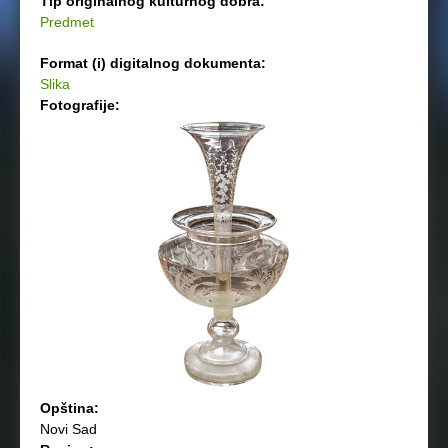
Tip originalnog kulturnog dobra:
Predmet
Format (i) digitalnog dokumenta:
Slika
Fotografije:
Opština:
Novi Sad