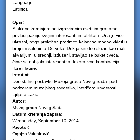
Language
e
Latinica
r
Opis:
Staklena žardinjera sa izgraviranim cvetnim granama,
e
privlači pažnju svojim interesantnim oblikom. Ona je više
ukrasni, nego praktičan predmet, kakav se mogao videti u
brojnim salonima 19. veka. Dok je širi deo služio kao mali
akvarijum, u srednji, izduženi, stavljao se buket cveća,
čime se dobijala interesantna dekorativna kombinacija
flore i faune.
Istorijat:
Deo stalne postavke Muzeja grada Novog Sada, pod
nadzorom muzejskog savetnika, istoričara umetnosti,
Ljiljane Lazić.
Autor:
Muzej grada Novog Sada
Datum kreiranja zapisa:
Wednesday, September 10, 2014
Kreator:
Ognjen Vukmirović