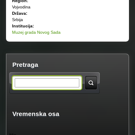
Region:
Vojvodina
Država:
Srbija
Institucija:
Muzej grada Novog Sada
Pretraga
S
e
a
Vremenska osa
r