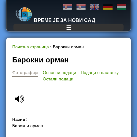
Jump to navigation
ВРЕМЕ ЈЕ ЗА НОВИ САД
☰
Почетна страница
›
Барокни орман
Y
Барокни орман
o
Фотографије
Основни подаци
Подаци о настанку
Остали подаци
u
a
r
Назив:
e
Барокни орман
h