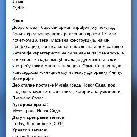
Језик
Cyrillic
e
Опис:
r
Добро очуван барокни орман израђен је у некој од
бољих средњоевропских радионица крајем 17. или
e
почетком 18. века. Масивна конструкција, начин
профилације, рашчлањеност површина и декоративне
интарзије карактеристичне су за намештај ове епохе, а
солидност израде омогућавала је дуг животни век и
употребу током много генерација. Орман је припадао
новосадском колекционару и лекару др Бранку Илићу.
Историјат:
Део сталне поставке Музеја града Новог Сада, под
надзором музејског саветника, историчара уметности,
Љиљане Лазић.
Ауторска права:
Музеј града Новог Сада
Датум креирања записа:
Friday, September 5, 2014
Креатор записа:
Огњен Вукмировић