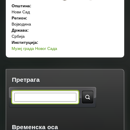
Општина:
Нови Сад
Регион:
Војводина
Држава:
Србија
Институција:
Музеј града Новог Сада
Претрага
S
e
a
Временска оса