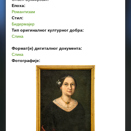
Епоха:
Романтизам
Стил:
Бидермајер
Тип оригиналног културног добра:
Слика
Формат(и) дигиталног документа:
Слика
Фотографије: