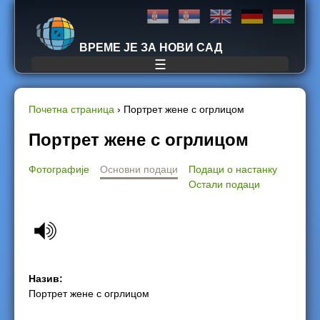
Jump to navigation
ВРЕМЕ ЈЕ ЗА НОВИ САД
☰
Почетна страница
›
Портрет жене с огрлицом
Y
Портрет жене с огрлицом
o
Фотографије
Основни подаци
Подаци о настанку
Остали подаци
u
a
r
Назив:
e
Портрет жене с огрлицом
h