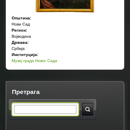
Општина:
Нови Сад
Регион:
Војводина
Држава:
Србија
Институција:
Музеј града Новог Сада
Претрага
S
e