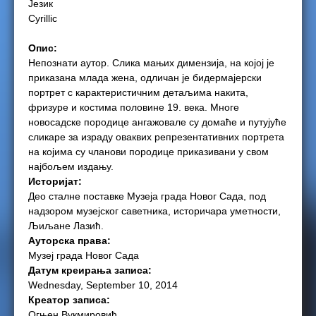
Језик
Cyrillic
e
Опис:
r
Непознати аутор. Слика мањих димензија, на којој је
приказана млада жена, одличан је бидермајерски
e
портрет с карактеристичним детаљима накита,
фризуре и костима половине 19. века. Многе
новосадске породице ангажовале су домаће и путујуће
сликаре за израду оваквих репрезентативних портрета
на којима су чланови породице приказивани у свом
најбољем издању.
Историјат:
Део сталне поставке Музеја града Новог Сада, под
надзором музејског саветника, историчара уметности,
Љиљане Лазић.
Ауторска права:
Музеј града Новог Сада
Датум креирања записа:
Wednesday, September 10, 2014
Креатор записа:
Огњен Вукмировић