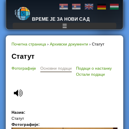
Jump to navigation
ВРЕМЕ ЈЕ ЗА НОВИ САД
☰
Почетна страница
›
Архивски документи
›
Статут
Y
Статут
o
Фотографије
Основни подаци
Подаци о настанку
Остали подаци
u
a
r
Назив:
e
Статут
Фотографије:
h