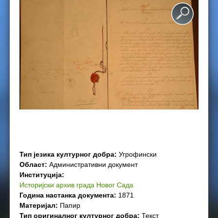
e
r
e
Тип језика културног добра:
Угрофински
Област:
Административни документ
Институција:
Историјски архив града Новог Сада
Година настанка документа:
1871
Материјал:
Папир
Тип оригиналног културног добра:
Текст