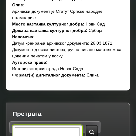
Опис:
Архивски документ је Статут Српске народне
штампарије.
Место настанка културног добра:
Нови Сад
Држава настанка културног добра:
Србија
Напомена:
Датум креирања архивског документа: 26.03.1871.
Документ од осам листова, ручно писано мастилом са
црвеним печатом у воску.
Ауторска права:
Историјски архив града Новог Сада
Формат(и) дигиталног документа:
Слика
Претрага
S