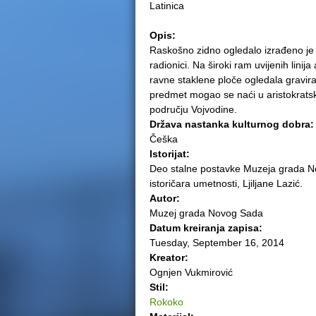
Latinica
e
Opis:
r
Raskošno zidno ogledalo izrađeno je 
radionici. Na široki ram uvijenih linija
e
ravne staklene ploče ogledala gravir
predmet mogao se naći u aristokrat
području Vojvodine.
Država nastanka kulturnog dobra
Češka
Istorijat:
Deo stalne postavke Muzeja grada 
istoričara umetnosti, Ljiljane Lazić.
Autor:
Muzej grada Novog Sada
Datum kreiranja zapisa:
Tuesday, September 16, 2014
Kreator:
Ognjen Vukmirović
Stil:
Rokoko