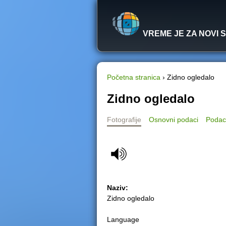
VREME JE ZA NOVI 
Početna stranica
›
Zidno ogledalo
Y
Zidno ogledalo
o
Fotografije
Osnovni podaci
Podac
u
a
r
Naziv:
e
Zidno ogledalo
h
Language