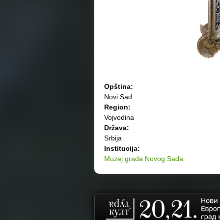
Opština:
Novi Sad
Region:
Vojvodina
Država:
Srbija
Institucija:
Muzej grada Novog Sada