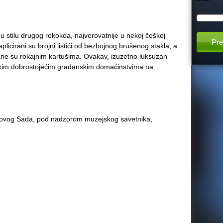
h
u stilu drugog rokokoa, najverovatnije u nekoj češkoj
t
 aplicirani su brojni listići od bezbojnog brušenog stakla, a
ane su rokajnim kartušima. Ovakav, izuzetno luksuzan
h
skim dobrostojećim građanskim domaćinstvima na
i
:
s
Novog Sada, pod nadzorom muzejskog savetnika,
s
i
t
e