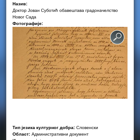
Назив:
e
Доктор Јован Суботић обавештава градоначелство
Новог Сада
r
Фотографије:
e
Тип језика културног добра:
Словенски
Област:
Административни документ