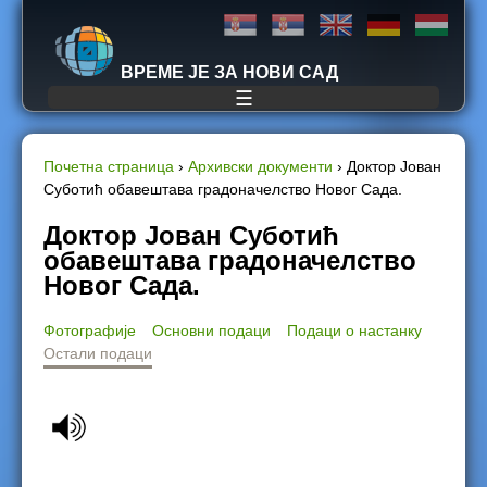
Jump to navigation
ВРЕМЕ ЈЕ ЗА НОВИ САД
☰
Почетна страница
›
Архивски документи
›
Доктор Јован
Суботић обавештава градоначелство Новог Сада.
Y
Доктор Јован Суботић
o
обавештава градоначелство
Новог Сада.
u
Фотографије
Основни подаци
Подаци о настанку
a
Остали подаци
r
e
h