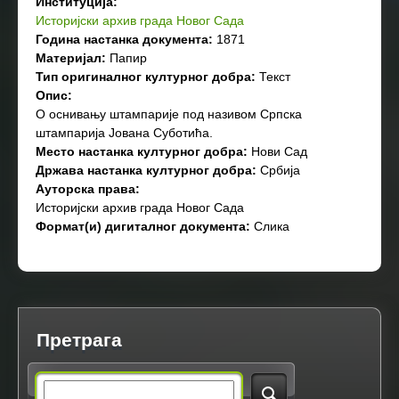
Институција:
Историјски архив града Новог Сада
Година настанка документа:
1871
Материјал:
Папир
Тип оригиналног културног добра:
Текст
Опис:
O оснивању штампарије под називом Српска
штампарија Јована Суботића.
Место настанка културног добра:
Нови Сад
Држава настанка културног добра:
Србија
Ауторска права:
Историјски архив града Новог Сада
Формат(и) дигиталног документа:
Слика
Претрага
S